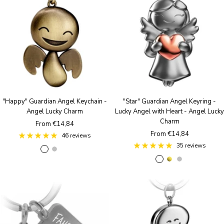
"Happy" Guardian Angel Keychain -
"Star" Guardian Angel Keyring -
Angel Lucky Charm
Lucky Angel with Heart - Angel Lucky
Charm
Sale
From €14,84
Sale
From €14,84
price
46 reviews
price
35 reviews
B
S
R
R
g
S
r
i
o
o
o
i
o
l
s
s
l
l
n
v
e
e
d
v
z
e
g
g
e
e
r
o
o
r
a
l