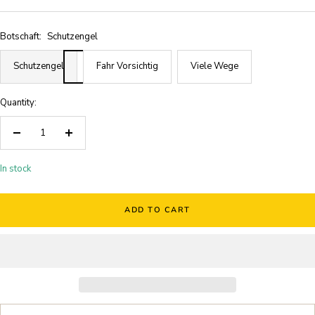
Botschaft:
Schutzengel
Schutzengel
Fahr Vorsichtig
Viele Wege
Quantity:
Decrease
Increase
quantity
quantity
In stock
ADD TO CART