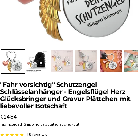
"Fahr vorsichtig" Schutzengel
Schlüsselanhänger - Engelsflügel Herz
Glücksbringer und Gravur Plättchen mit
liebevoller Botschaft
Sale
€14,84
price
Tax included.
Shipping calculated
at checkout
10 reviews