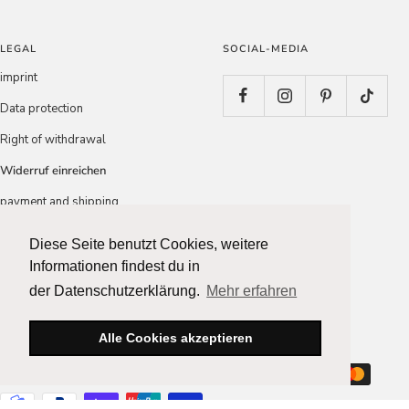
LEGAL
SOCIAL-MEDIA
imprint
Data protection
Right of withdrawal
Widerruf einreichen
payment and shipping
Conditions
Diese Seite benutzt Cookies, weitere
Diese Seite benutzt Cookies, weitere
Informationen findest du in
Informationen findest du in
Country/region
Language
der Datenschutzerklärung.
der Datenschutzerklärung.
Mehr erfahren
Mehr erfahren
France (EUR €)
English
Alle Cookies akzeptieren
Alle Cookies akzeptieren
We accept