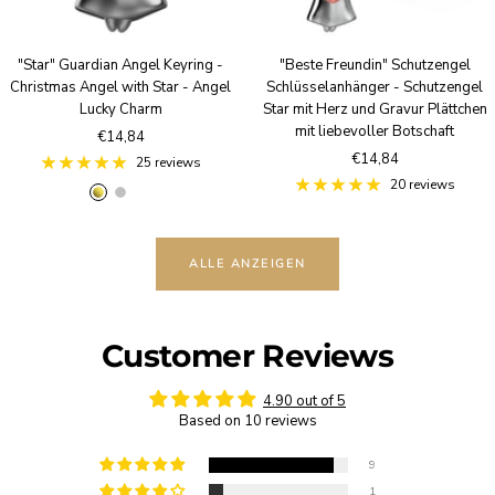
e
u
r
e
"Star" Guardian Angel Keyring -
"Beste Freundin" Schutzengel
Christmas Angel with Star - Angel
Schlüsselanhänger - Schutzengel
Lucky Charm
Star mit Herz und Gravur Plättchen
mit liebevoller Botschaft
Sale
€14,84
Sale
€14,84
price
25 reviews
price
20 reviews
g
S
R
o
i
o
l
l
s
ALLE ANZEIGEN
d
v
e
e
g
r
o
l
Customer Reviews
d
4.90 out of 5
Based on 10 reviews
9
1