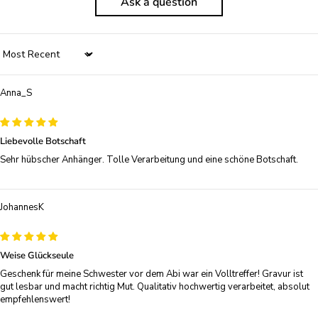
Ask a question
Sort by
Anna_S
Liebevolle Botschaft
Sehr hübscher Anhänger. Tolle Verarbeitung und eine schöne Botschaft.
JohannesK
Weise Glückseule
Geschenk für meine Schwester vor dem Abi war ein Volltreffer! Gravur ist
gut lesbar und macht richtig Mut. Qualitativ hochwertig verarbeitet, absolut
empfehlenswert!