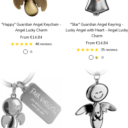
"Happy" Guardian Angel Keychain -
"Star" Guardian Angel Keyring -
Angel Lucky Charm
Lucky Angel with Heart - Angel Lucky
Charm
Sale
From €14,84
Sale
From €14,84
price
46 reviews
price
35 reviews
B
S
R
R
g
S
r
i
o
o
o
i
o
l
s
s
l
l
n
v
e
e
d
v
z
e
g
g
e
e
r
o
o
r
a
l
l
n
d
d
t
i
q
u