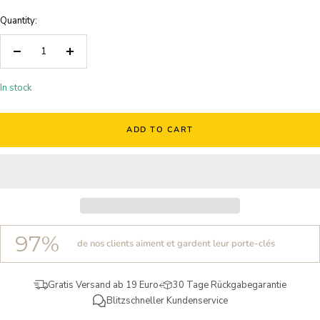
Quantity:
Decrease
Increase
quantity
quantity
In stock
ADD TO CART
97%
de nos clients aiment et gardent leur porte-clés
Gratis Versand ab 19 Euro
30 Tage Rückgabegarantie
Blitzschneller Kundenservice