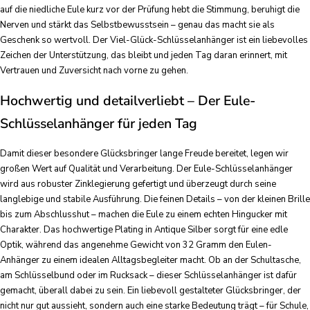
auf die niedliche Eule kurz vor der Prüfung hebt die Stimmung, beruhigt die
Nerven und stärkt das Selbstbewusstsein – genau das macht sie als
Geschenk so wertvoll. Der Viel-Glück-Schlüsselanhänger ist ein liebevolles
Zeichen der Unterstützung, das bleibt und jeden Tag daran erinnert, mit
Vertrauen und Zuversicht nach vorne zu gehen.
Hochwertig und detailverliebt – Der Eule-
Schlüsselanhänger für jeden Tag
Damit dieser besondere Glücksbringer lange Freude bereitet, legen wir
großen Wert auf Qualität und Verarbeitung. Der Eule-Schlüsselanhänger
wird aus robuster Zinklegierung gefertigt und überzeugt durch seine
langlebige und stabile Ausführung. Die feinen Details – von der kleinen Brille
bis zum Abschlusshut – machen die Eule zu einem echten Hingucker mit
Charakter. Das hochwertige Plating in Antique Silber sorgt für eine edle
Optik, während das angenehme Gewicht von 32 Gramm den Eulen-
Anhänger zu einem idealen Alltagsbegleiter macht. Ob an der Schultasche,
am Schlüsselbund oder im Rucksack – dieser Schlüsselanhänger ist dafür
gemacht, überall dabei zu sein. Ein liebevoll gestalteter Glücksbringer, der
nicht nur gut aussieht, sondern auch eine starke Bedeutung trägt – für Schule,