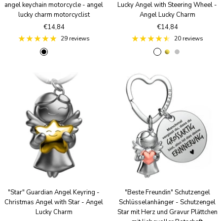
angel keychain motorcycle - angel
Lucky Angel with Steering Wheel -
lucky charm motorcyclist
Angel Lucky Charm
Sale
Sale
€14,84
€14,84
price
price
29 reviews
20 reviews
B
A
B
R
g
S
l
n
r
o
o
i
a
t
o
s
l
l
c
i
n
e
d
v
k
q
z
g
e
u
e
o
r
e
a
l
S
n
d
i
t
l
i
v
q
e
u
r
e
"Star" Guardian Angel Keyring -
"Beste Freundin" Schutzengel
Christmas Angel with Star - Angel
Schlüsselanhänger - Schutzengel
Lucky Charm
Star mit Herz und Gravur Plättchen