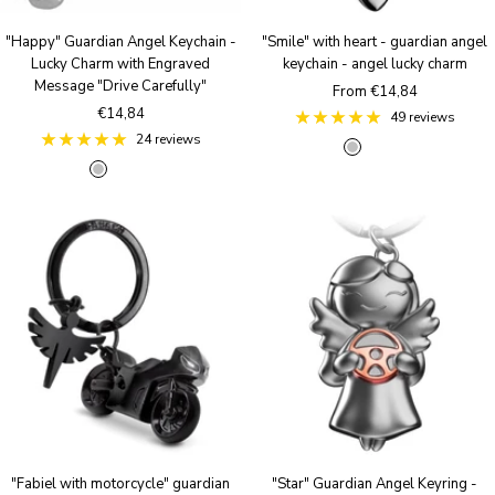
e
"Happy" Guardian Angel Keychain -
"Smile" with heart - guardian angel
Lucky Charm with Engraved
keychain - angel lucky charm
Message "Drive Carefully"
Sale
From €14,84
Sale
€14,84
price
49 reviews
price
24 reviews
S
R
B
S
B
R
i
o
r
i
r
o
l
s
o
l
o
s
v
e
n
v
n
e
e
g
z
e
z
g
r
o
e
r
e
o
l
a
a
l
d
n
n
d
t
t
i
i
q
q
u
u
e
e
"Fabiel with motorcycle" guardian
"Star" Guardian Angel Keyring -