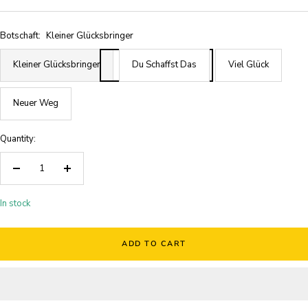
Botschaft:
Kleiner Glücksbringer
Kleiner Glücksbringer
Du Schaffst Das
Viel Glück
Neuer Weg
Quantity:
Decrease
Increase
quantity
quantity
In stock
ADD TO CART