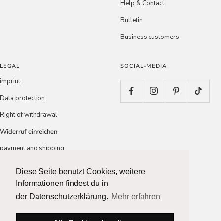
Help & Contact
Bulletin
Business customers
LEGAL
SOCIAL-MEDIA
imprint
Data protection
Right of withdrawal
Widerruf einreichen
payment and shipping
Conditions
Diese Seite benutzt Cookies, weitere
Diese Seite benutzt Cookies, weitere
Informationen findest du in
Informationen findest du in
Country/region
Language
der Datenschutzerklärung.
der Datenschutzerklärung.
Mehr erfahren
Mehr erfahren
France (EUR €)
English