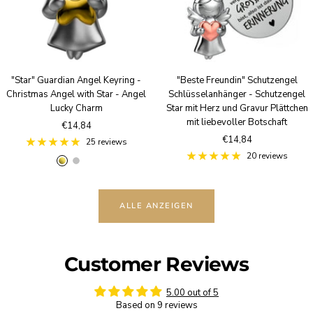
i
t
l
i
v
q
e
u
r
e
"Star" Guardian Angel Keyring -
"Beste Freundin" Schutzengel
Christmas Angel with Star - Angel
Schlüsselanhänger - Schutzengel
Lucky Charm
Star mit Herz und Gravur Plättchen
mit liebevoller Botschaft
Sale
€14,84
Sale
€14,84
price
25 reviews
price
20 reviews
g
S
R
o
i
o
l
l
s
ALLE ANZEIGEN
d
v
e
e
g
r
o
l
Customer Reviews
d
5.00 out of 5
Based on 9 reviews