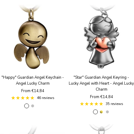
"Happy" Guardian Angel Keychain -
"Star" Guardian Angel Keyring -
Angel Lucky Charm
Lucky Angel with Heart - Angel Lucky
Charm
Sale
From €14,84
Sale
From €14,84
price
46 reviews
price
35 reviews
B
S
R
R
g
S
r
i
o
o
o
i
o
l
s
s
l
l
n
v
e
e
d
v
z
e
g