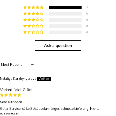
9
0
0
0
0
Ask a question
Sort by
Nataliya Karzhynyerova
Viel Glück
Sehr zufrieden
Guter Service, süße Schlüsselanhänger, schnelle Lieferung. Nichts
auszusetzen