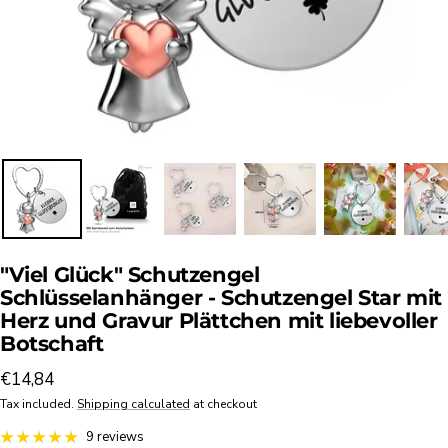
"Viel Glück" Schutzengel
Schlüsselanhänger - Schutzengel Star mit
Herz und Gravur Plättchen mit liebevoller
Botschaft
Sale
€14,84
price
Tax included.
Shipping calculated
at checkout
9 reviews