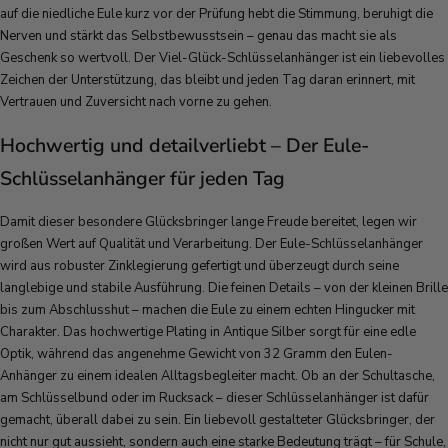
auf die niedliche Eule kurz vor der Prüfung hebt die Stimmung, beruhigt die
Nerven und stärkt das Selbstbewusstsein – genau das macht sie als
Geschenk so wertvoll. Der Viel-Glück-Schlüsselanhänger ist ein liebevolles
Zeichen der Unterstützung, das bleibt und jeden Tag daran erinnert, mit
Vertrauen und Zuversicht nach vorne zu gehen.
Hochwertig und detailverliebt – Der Eule-
Schlüsselanhänger für jeden Tag
Damit dieser besondere Glücksbringer lange Freude bereitet, legen wir
großen Wert auf Qualität und Verarbeitung. Der Eule-Schlüsselanhänger
wird aus robuster Zinklegierung gefertigt und überzeugt durch seine
langlebige und stabile Ausführung. Die feinen Details – von der kleinen Brille
bis zum Abschlusshut – machen die Eule zu einem echten Hingucker mit
Charakter. Das hochwertige Plating in Antique Silber sorgt für eine edle
Optik, während das angenehme Gewicht von 32 Gramm den Eulen-
Anhänger zu einem idealen Alltagsbegleiter macht. Ob an der Schultasche,
am Schlüsselbund oder im Rucksack – dieser Schlüsselanhänger ist dafür
gemacht, überall dabei zu sein. Ein liebevoll gestalteter Glücksbringer, der
nicht nur gut aussieht, sondern auch eine starke Bedeutung trägt – für Schule,