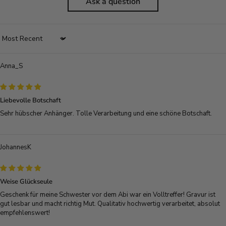
Ask a question
Sort by
Anna_S
Liebevolle Botschaft
Sehr hübscher Anhänger. Tolle Verarbeitung und eine schöne Botschaft.
JohannesK
Weise Glückseule
Geschenk für meine Schwester vor dem Abi war ein Volltreffer! Gravur ist
gut lesbar und macht richtig Mut. Qualitativ hochwertig verarbeitet, absolut
empfehlenswert!