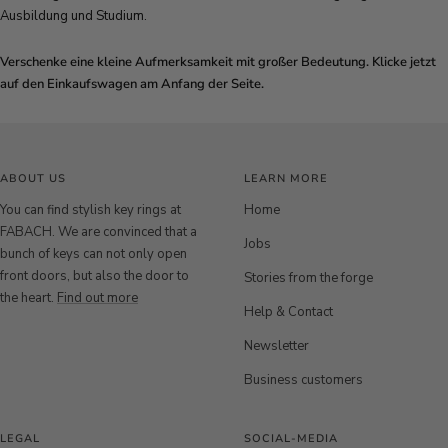
Ausbildung und Studium.
Verschenke eine kleine Aufmerksamkeit mit großer Bedeutung. Klicke jetzt
auf den Einkaufswagen am Anfang der Seite.
ABOUT US
LEARN MORE
You can find stylish key rings at
Home
FABACH. We are convinced that a
Jobs
bunch of keys can not only open
front doors, but also the door to
Stories from the forge
the heart.
Find out more
Help & Contact
Newsletter
Business customers
LEGAL
SOCIAL-MEDIA