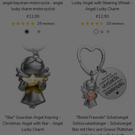
angel keychain motorcycle - angel
Lucky Angel with Steering Wheel -
lucky charm motorcyclist
Angel Lucky Charm
Sale
Sale
€12,90
€12,90
price
price
29 reviews
20 reviews
B
A
A
R
g
S
l
n
n
o
o
i
a
t
t
s
l
l
c
i
i
e
d
v
k
q
q
g
e
u
u
o
r
e
e
l
S
B
d
i
r
l
o
v
n
e
z
r
e
"Star" Guardian Angel Keyring -
"Beste Freundin" Schutzengel
Christmas Angel with Star - Angel
Schlüsselanhänger - Schutzengel
Lucky Charm
Star mit Herz und Gravur Plättchen