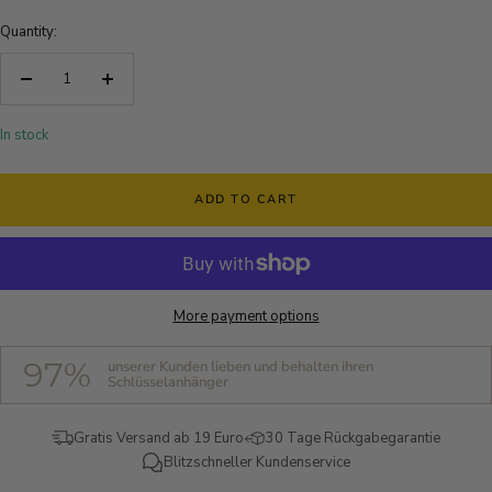
Quantity:
Decrease
Increase
quantity
quantity
In stock
ADD TO CART
More payment options
97%
unserer Kunden lieben und behalten ihren
Schlüsselanhänger
Gratis Versand ab 19 Euro
30 Tage Rückgabegarantie
Blitzschneller Kundenservice