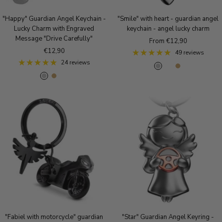
e
"Happy" Guardian Angel Keychain -
"Smile" with heart - guardian angel
Lucky Charm with Engraved
keychain - angel lucky charm
Message "Drive Carefully"
Sale
From €12,90
Sale
€12,90
price
49 reviews
price
24 reviews
S
R
A
S
A
R
i
o
n
i
n
o
l
s
t
l
t
s
v
e
i
v
i
e
e
g
q
e
q
g
r
o
u
r
u
o
l
e
e
l
d
B
B
d
r
r
o
o
n
n
z
z
e
e
"Fabiel with motorcycle" guardian
"Star" Guardian Angel Keyring -