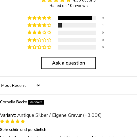
4.90 out of 5
Based on 10 reviews
9
1
0
0
0
Ask a question
Sort by
Cornelia Becke
Antique Silber / Eigene Gravur (+3.00€)
Sehr schön und persönlich