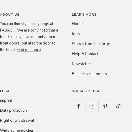
ABOUT US
LEARN MORE
You can find stylish key rings at
Home
FABACH. We are convinced that a
Jobs
bunch of keys can not only open
front doors, but also the door to
Stories from the forge
the heart.
Find out more
Help & Contact
Newsletter
Business customers
LEGAL
SOCIAL-MEDIA
imprint
Data protection
Right of withdrawal
Widerruf einreichen