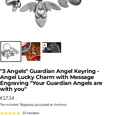
"3 Angels" Guardian Angel Keyring -
Angel Lucky Charm with Message
Engraving "Your Guardian Angels are
with you"
Sale
€17,14
price
Tax included.
Shipping calculated
at checkout
10 reviews