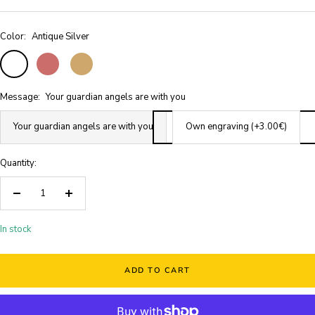
Color:
Antique Silver
Antique
Antique
Antique
Silver
rose
Bronze
gold
Message:
Your guardian angels are with you
Your guardian angels are with you
Own engraving (+3.00€)
Quantity:
Decrease
Increase
quantity
quantity
In stock
ADD TO CART