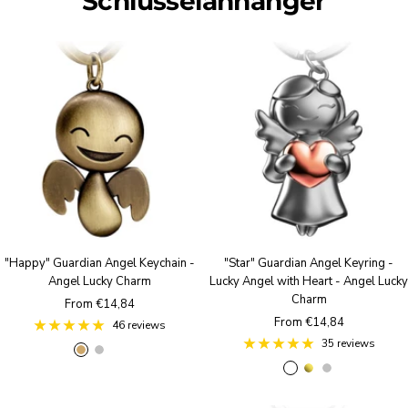
Schlüsselanhänger
"Happy" Guardian Angel Keychain -
"Star" Guardian Angel Keyring -
Angel Lucky Charm
Lucky Angel with Heart - Angel Lucky
Charm
Sale
From €14,84
Sale
From €14,84
price
46 reviews
price
35 reviews
A
S
R
R
g
S
n
i
o
o
o
i
t
l
s