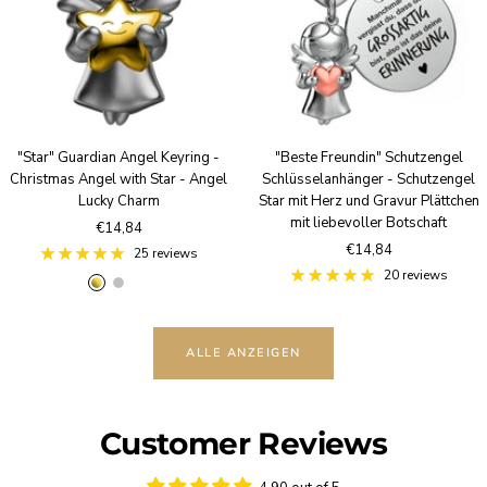
S
B
d
i
r
l
o
v
n
e
z
r
e
"Star" Guardian Angel Keyring -
"Beste Freundin" Schutzengel
Christmas Angel with Star - Angel
Schlüsselanhänger - Schutzengel
Lucky Charm
Star mit Herz und Gravur Plättchen
mit liebevoller Botschaft
Sale
€14,84
Sale
€14,84
price
25 reviews
price
20 reviews
g
S
R
o
i
o
l
l
s
ALLE ANZEIGEN
d
v
e
e
g
r
o
l
Customer Reviews
d