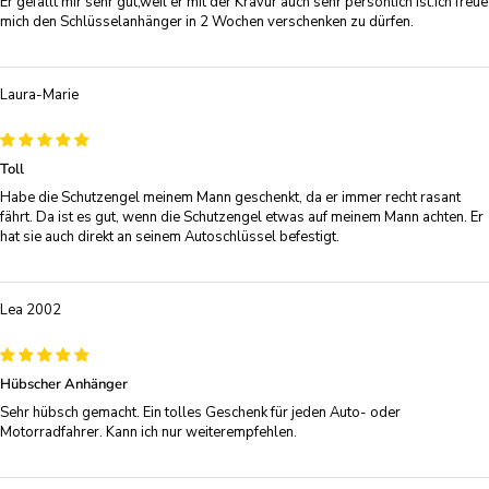
Er gefällt mir sehr gut,weil er mit der Kravur auch sehr persönlich ist.Ich freue
mich den Schlüsselanhänger in 2 Wochen verschenken zu dürfen.
Laura-Marie
Toll
Habe die Schutzengel meinem Mann geschenkt, da er immer recht rasant
fährt. Da ist es gut, wenn die Schutzengel etwas auf meinem Mann achten. Er
hat sie auch direkt an seinem Autoschlüssel befestigt.
Lea 2002
Hübscher Anhänger
Sehr hübsch gemacht. Ein tolles Geschenk für jeden Auto- oder
Motorradfahrer. Kann ich nur weiterempfehlen.