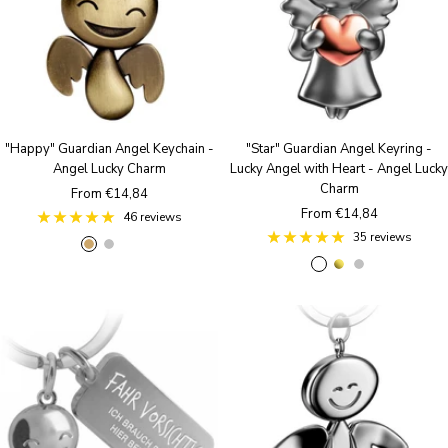
"Happy" Guardian Angel Keychain -
"Star" Guardian Angel Keyring -
Angel Lucky Charm
Lucky Angel with Heart - Angel Lucky
Charm
Sale
From €14,84
Sale
From €14,84
price
46 reviews
price
35 reviews
A
S
R
R
g
S
n
i
o
o
o
i
t
l
s
s
l
l
i
v
e
e
d
v
q
e
g
g
e
u
r
o
o
r
e
l
l
B
d
d
r
o