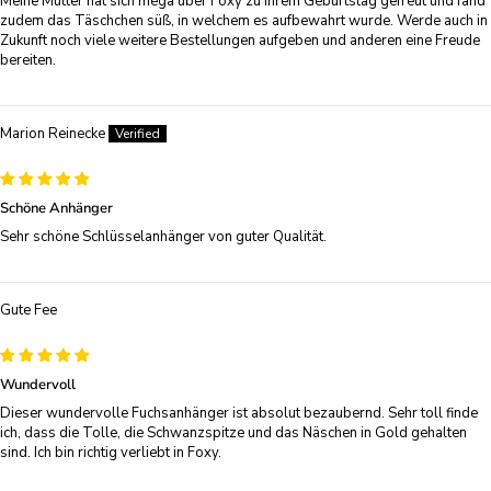
Meine Mutter hat sich mega über Foxy zu ihrem Geburtstag gefreut und fand
zudem das Täschchen süß, in welchem es aufbewahrt wurde. Werde auch in
Zukunft noch viele weitere Bestellungen aufgeben und anderen eine Freude
bereiten.
Marion Reinecke
Schöne Anhänger
Sehr schöne Schlüsselanhänger von guter Qualität.
Gute Fee
Wundervoll
Dieser wundervolle Fuchsanhänger ist absolut bezaubernd. Sehr toll finde
ich, dass die Tolle, die Schwanzspitze und das Näschen in Gold gehalten
sind. Ich bin richtig verliebt in Foxy.