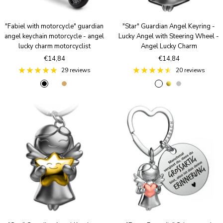
z
e
e
"Fabiel with motorcycle" guardian
"Star" Guardian Angel Keyring -
angel keychain motorcycle - angel
Lucky Angel with Steering Wheel -
lucky charm motorcyclist
Angel Lucky Charm
Sale
Sale
€14,84
€14,84
price
price
29 reviews
20 reviews
B
A
A
R
g
S
l
n
n
o
o
i
a
t
t
s
l
l
c
i
i
e
d
v
k
q
q
g
e
u
u
o
r
e
e
l
S
B
d
i
r
l
o
v
n
e
z
r
e