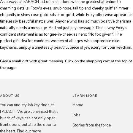
As always at FABACH, all of this is done with the greatest attention to
charming details. Foxy's eyes, snub nose, tail tip and cheeky quiff shimmer
elegantly in shiny rose gold, silver or gold, while Foxy otherwise appears in
timelessly beautiful matt silver. Anyone who has so much positive charisma
naturally needs a message. And not just any message. That's why Foxy's
confident statement is as tongue-in-cheek as hers: "No fox given". The
perfect gift idea for confident women of all ages who appreciate cute
keychains. Simply a timelessly beautiful piece of jewellery for your keychain.
Give a small gift with great meaning. Click on the shopping cart at the top of
the page
.
ABOUT US
LEARN MORE
You can find stylish key rings at
Home
FABACH. We are convinced that a
Jobs
bunch of keys can not only open
front doors, but also the door to
Stories from the forge
the heart.
Find out more