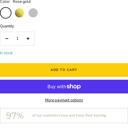
Color:
Rose gold
Rose
gold
Silver
gold
Quantity:
Decrease
Increase
quantity
quantity
In stock
ADD TO CART
More payment options
97%
of our customers love and keep their keyring