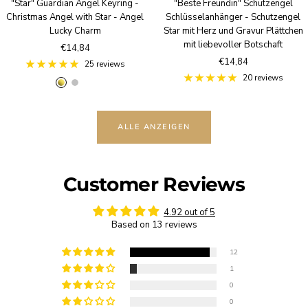
"Star" Guardian Angel Keyring -
"Beste Freundin" Schutzengel
Christmas Angel with Star - Angel
Schlüsselanhänger - Schutzengel
Lucky Charm
Star mit Herz und Gravur Plättchen
mit liebevoller Botschaft
Sale
€14,84
Sale
€14,84
price
25 reviews
price
20 reviews
g
S
R
o
i
o
l
l
s
ALLE ANZEIGEN
d
v
e
e
g
r
o
l
Customer Reviews
d
4.92 out of 5
Based on 13 reviews
12
1
0
0