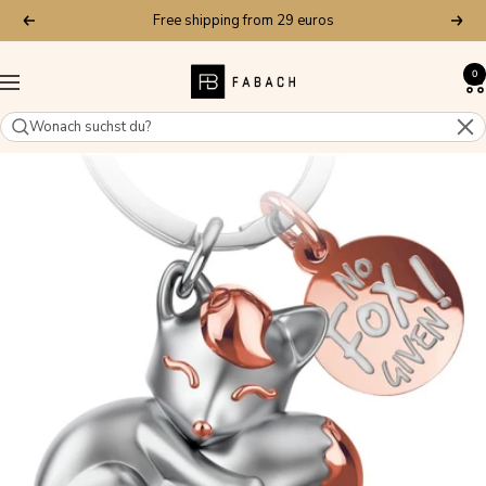
Skip
Free shipping from 29 euros
Previous
Next
to
content
FABACH
0
Navigation
–
Die
Schlüsselanhänger-
Schmiede