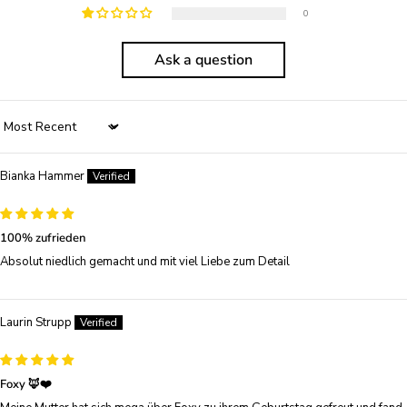
0
Ask a question
Sort by
Bianka Hammer
100% zufrieden
Absolut niedlich gemacht und mit viel Liebe zum Detail
Laurin Strupp
Foxy 🦊❤️