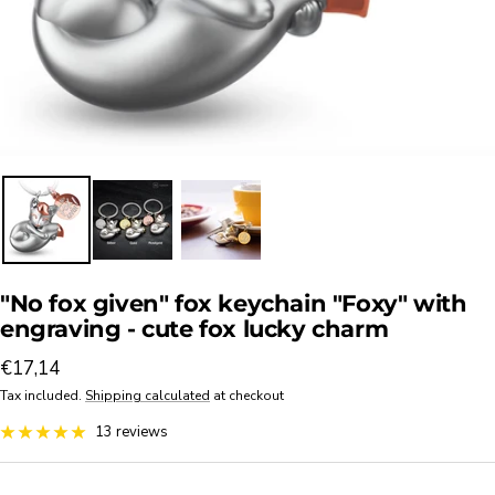
"No fox given" fox keychain "Foxy" with
engraving - cute fox lucky charm
Sale
€17,14
price
Tax included.
Shipping calculated
at checkout
13 reviews