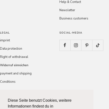
Help & Contact
Newsletter
Business customers
LEGAL
SOCIAL-MEDIA
imprint
Data protection
Right of withdrawal
Widerruf einreichen
payment and shipping
Conditions
Country/region
Language
Belgium (EUR €)
English
Diese Seite benutzt Cookies, weitere
Diese Seite benutzt Cookies, weitere
Informationen findest du in
Informationen findest du in